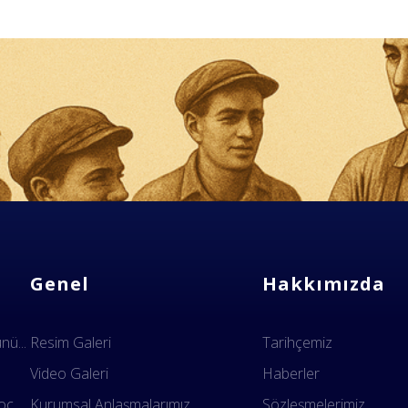
Genel
Hakkımızda
ü...
Resim Galeri
Tarihçemiz
Video Galeri
Haberler
c...
Kurumsal Anlaşmalarımız
Sözleşmelerimiz