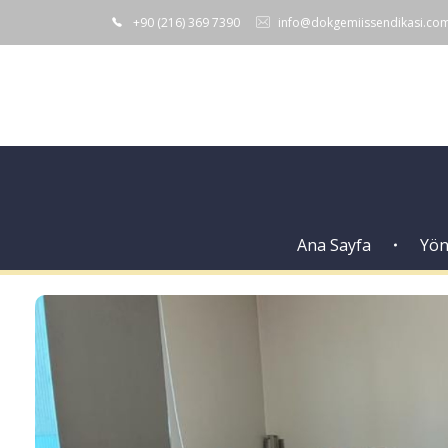
+90 (216) 369 7390
info@dokgemiissendikasi.co
Ana Sayfa
Yön