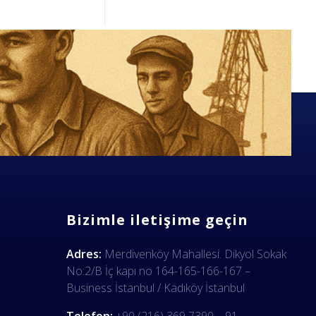
Bizimle iletişime geçin
Adres:
Merdivenköy Mahallesi. Dikyol Sokak
No:2/B İç kapı no 164-165-166-167 –
Business İstanbul / Kadıköy İstanbul