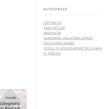
KATEGORILER
EĞITIMLER
FAALIYETLER
HABERLER
KURUMSAL ANLAŞMALARIMIZ
SÖZLEŞMELERIMIZ
TOPLU İŞ SÖZLEŞMEMIZ BULUNAN
İŞ YERLERI
Sonraki
Sözleşmesi
i Başladı