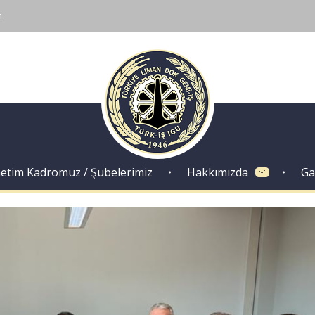
m
Dok Gemi İş Sendikası
Emeğinizin hakkını almak, güvenli çalışma ortamı ve Türkiye' nin geleceğine birlik, beraberlik ve dayanışma içinde güç katmak için ailemize katılın. Türkiye Dok Gemi İş Sendikası Sizin Sendikanız
etim Kadromuz / Şubelerimiz
Hakkımızda
Ga