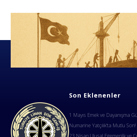
Son Eklenenler
1 Mayıs Emek ve Dayanışma Gün
Numarine Yatçılık’ta Mutlu Son!
23 Nisan Ulusal Egemenlik ve Ço