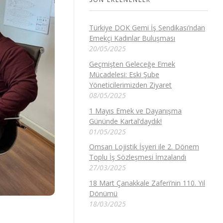
Türkiye DOK Gemi İş Sendikası’ndan
Emekçi Kadınlar Buluşması
20/05/2025
Geçmişten Geleceğe Emek
Mücadelesi: Eski Şube
Yöneticilerimizden Ziyaret
08/05/2025
1 Mayıs Emek ve Dayanışma
Gününde Kartal’daydık!
01/05/2025
Omsan Lojistik İşyeri ile 2. Dönem
Toplu İş Sözleşmesi İmzalandı
27/03/2025
18 Mart Çanakkale Zaferi’nin 110. Yıl
Dönümü
18/03/2025