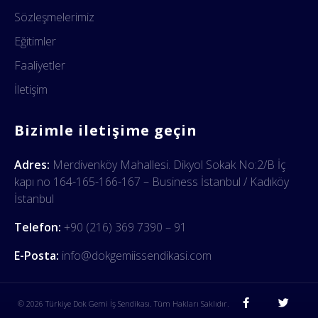
Sözleşmelerimiz
Eğitimler
Faaliyetler
İletişim
Bizimle iletişime geçin
Adres:
Merdivenköy Mahallesi. Dikyol Sokak No:2/B İç
kapı no 164-165-166-167 – Business İstanbul / Kadıköy
İstanbul
Telefon:
+90 (216) 369 7390 – 91
E-Posta:
info@dokgemiissendikasi.com
© 2026 Türkiye Dok Gemi İş Sendikası. Tüm Hakları Saklıdır.