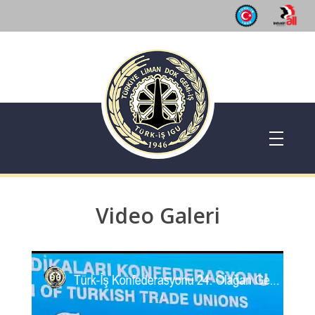
Dok Gemi İş Sendikası
Emeğinizin hakkını almak, güvenli çalışma ortamı ve Türkiye' nin geleceğine birlik, beraberlik ve dayanışma içinde güç katmak için ailemize katılın. Türkiye Dok Gemi İş Sendikası Sizin Sendikanız
Video Galeri