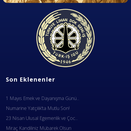
Dok Gemi İş Sendikası
Emeğinizin hakkını almak, güvenli çalışma ortamı ve Türkiye' nin geleceğine birlik, beraberlik ve dayanışma içinde güç katmak için ailemize katılın. Türkiye Dok Gemi İş Sendikası Sizin Sendikanız
Son Eklenenler
1 Mayıs Emek ve Dayanışma Günü...
Numarine Yatçılık’ta Mutlu Son!
23 Nisan Ulusal Egemenlik ve Çoc...
Miraç Kandiliniz Mübarek Olsun