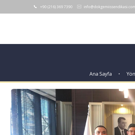
+90 (216) 369 7390
info@dokgemiissendikasi.co
Ana Sayfa
Yön