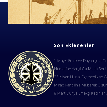
Son Eklenenler
1 Mayıs Emek ve Dayanışma Gün
Numarine Yatçılık’ta Mutlu Son!
23 Nisan Ulusal Egemenlik ve Ço
Miraç Kandiliniz Mübarek Olsu
8 Mart Dünya Emekçi Kadınlar..
Dok Gemi İş Sendikası
Emeğinizin hakkını almak, güvenli çalışma ortamı ve Türkiye' nin geleceğine birlik, beraberlik ve dayanışma içinde güç katmak için ailemize katılın. Türkiye Dok Gemi İş Sendikası Sizin Sendikanız