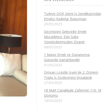
Türkiye DOK Gemi İş Sendikası’ndan
Emekçi Kadınlar Buluşması
20/05/2025
Geçmişten Geleceğe Emek
Mücadelesi: Eski Şube
Yöneticilerimizden Ziyaret
08/05/2025
1 Mayıs Emek ve Dayanışma
Gününde Kartal’daydık!
01/05/2025
Omsan Lojistik İşyeri ile 2. Dönem
Toplu İş Sözleşmesi İmzalandı
27/03/2025
18 Mart Çanakkale Zaferi’nin 110. Yıl
Dönümü
18/03/2025