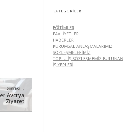
KATEGORILER
EĞITIMLER
FAALIYETLER
HABERLER
KURUMSAL ANLAŞMALARIMIZ
SÖZLEŞMELERIMIZ
TOPLU İŞ SÖZLEŞMEMIZ BULUNAN
İŞ YERLERI
Sonraki
er Avcı’ya
Ziyaret