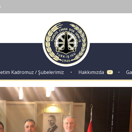
m
Dok Gemi İş Sendikası
Emeğinizin hakkını almak, güvenli çalışma ortamı ve Türkiye' nin geleceğine birlik, beraberlik ve dayanışma içinde güç katmak için ailemize katılın. Türkiye Dok Gemi İş Sendikası Sizin Sendikanız
etim Kadromuz / Şubelerimiz
Hakkımızda
Ga