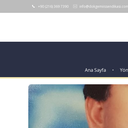
+90 (216) 369 7390
info@dokgemiissendikasi.co
Ana Sayfa
Yön