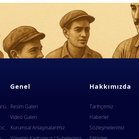
Genel
Hakkımızda
ü...
Resim Galeri
Tarihçemiz
Video Galeri
Haberler
c...
Kurumsal Anlaşmalarımız
Sözleşmelerimiz
n
Yönetim Kadromuz / Şubelerimiz
Eğitimler