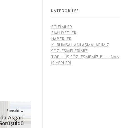
KATEGORILER
EĞITIMLER
FAALIYETLER
HABERLER
KURUMSAL ANLAŞMALARIMIZ
SÖZLEŞMELERIMIZ
TOPLU İŞ SÖZLEŞMEMIZ BULUNAN
İŞ YERLERI
Sonraki
nda Asgari
Görüşüldü