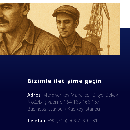
Bizimle iletişime geçin
Adres:
Merdivenköy Mahallesi. Dikyol Sokak
No:2/B İç kapı no 164-165-166-167 –
Business İstanbul / Kadıköy İstanbul
Telefon:
+90 (216) 369 7390 – 91