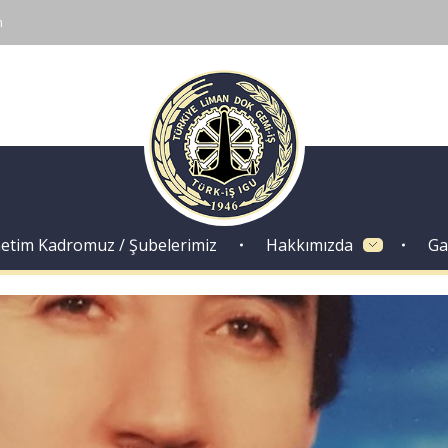
m
Dok Gemi İş Sendikası
Emeğinizin hakkını almak, güvenli çalışma ortamı ve Türkiye' nin geleceğine birlik, beraberlik ve dayanışma içinde güç katmak için ailemize katılın. Türkiye Dok Gemi İş Sendikası Sizin Sendikanız
etim Kadromuz / Şubelerimiz
Hakkımızda
Ga