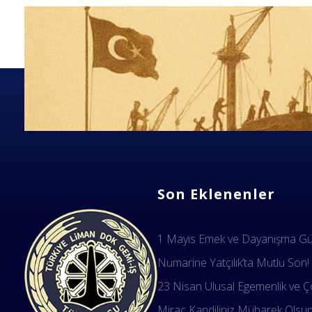
Son Eklenenler
1 Mayıs Emek ve Dayanışma Gün
Numarine Yatçılık’ta Mutlu Son!
23 Nisan Ulusal Egemenlik ve Ço
Miraç Kandiliniz Mübarek Olsu