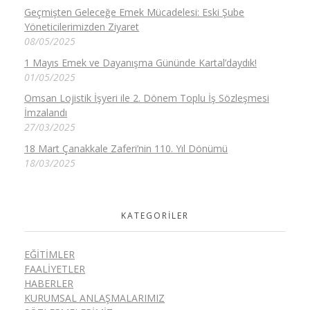
Geçmişten Geleceğe Emek Mücadelesi: Eski Şube
Yöneticilerimizden Ziyaret
08/05/2025
1 Mayıs Emek ve Dayanışma Gününde Kartal’daydık!
01/05/2025
Omsan Lojistik İşyeri ile 2. Dönem Toplu İş Sözleşmesi
İmzalandı
27/03/2025
18 Mart Çanakkale Zaferi’nin 110. Yıl Dönümü
18/03/2025
KATEGORILER
EĞITIMLER
FAALIYETLER
HABERLER
KURUMSAL ANLAŞMALARIMIZ