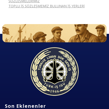
SÖZLEŞMELERIMIZ
TOPLU İŞ SÖZLEŞMEMIZ BULUNAN İŞ YERLERI
Dok Gemi İş Sendikası
Emeğinizin hakkını almak, güvenli çalışma ortamı ve Türkiye' nin geleceğine birlik, beraberlik ve dayanışma içinde güç katmak için ailemize katılın. Türkiye Dok Gemi İş Sendikası Sizin Sendikanız
Son Eklenenler