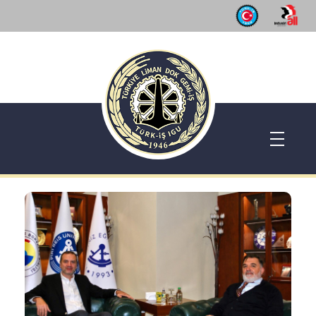
Dok Gemi İş Sendikası
Emeğinizin hakkını almak, güvenli çalışma ortamı ve Türkiye' nin geleceğine birlik, beraberlik ve dayanışma içinde güç katmak için ailemize katılın. Türkiye Dok Gemi İş Sendikası Sizin Sendikanız