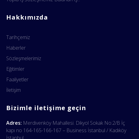
Hakkımızda
Tarihçemiz
Haberler
Sözleşmelerimiz
Eğitimler
Faaliyetler
İletişim
Bizimle iletişime geçin
Adres:
Merdivenköy Mahallesi. Dikyol Sokak No:2/B İç
kapı no 164-165-166-167 – Business İstanbul / Kadıköy
İstanbul