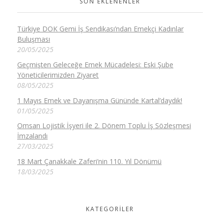
SON EKLENENLER
Türkiye DOK Gemi İş Sendikası’ndan Emekçi Kadınlar
Buluşması
20/05/2025
Geçmişten Geleceğe Emek Mücadelesi: Eski Şube
Yöneticilerimizden Ziyaret
08/05/2025
1 Mayıs Emek ve Dayanışma Gününde Kartal’daydık!
01/05/2025
Omsan Lojistik İşyeri ile 2. Dönem Toplu İş Sözleşmesi
İmzalandı
27/03/2025
18 Mart Çanakkale Zaferi’nin 110. Yıl Dönümü
18/03/2025
KATEGORILER