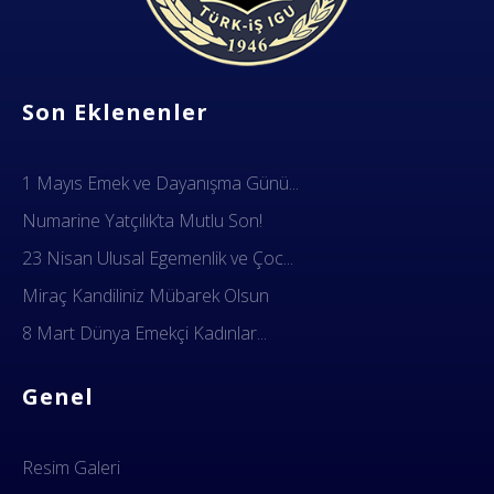
Dok Gemi İş Sendikası
Emeğinizin hakkını almak, güvenli çalışma ortamı ve Türkiye' nin geleceğine birlik, beraberlik ve dayanışma içinde güç katmak için ailemize katılın. Türkiye Dok Gemi İş Sendikası Sizin Sendikanız
Son Eklenenler
1 Mayıs Emek ve Dayanışma Günü...
Numarine Yatçılık’ta Mutlu Son!
23 Nisan Ulusal Egemenlik ve Çoc...
Miraç Kandiliniz Mübarek Olsun
8 Mart Dünya Emekçi Kadınlar...
Genel
Resim Galeri