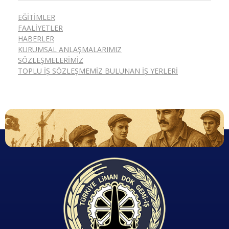
EĞITIMLER
FAALIYETLER
HABERLER
KURUMSAL ANLAŞMALARIMIZ
SÖZLEŞMELERIMIZ
TOPLU İŞ SÖZLEŞMEMIZ BULUNAN İŞ YERLERI