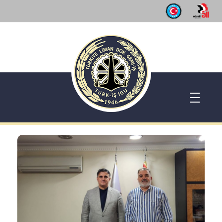
Dok Gemi İş Sendikası
Emeğinizin hakkını almak, güvenli çalışma ortamı ve Türkiye' nin geleceğine birlik, beraberlik ve dayanışma içinde güç katmak için ailemize katılın. Türkiye Dok Gemi İş Sendikası Sizin Sendikanız