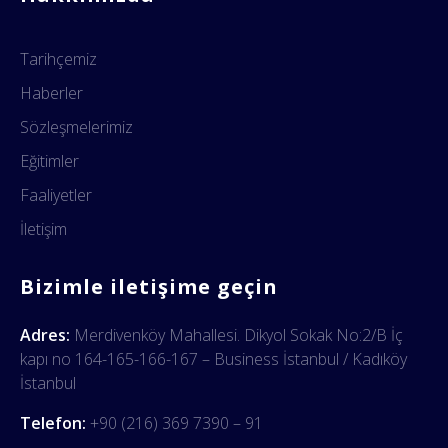
Tarihçemiz
Haberler
Sözleşmelerimiz
Eğitimler
Faaliyetler
İletişim
Bizimle iletişime geçin
Adres:
Merdivenköy Mahallesi. Dikyol Sokak No:2/B İç
kapı no 164-165-166-167 – Business İstanbul / Kadıköy
İstanbul
Telefon:
+90 (216) 369 7390 – 91