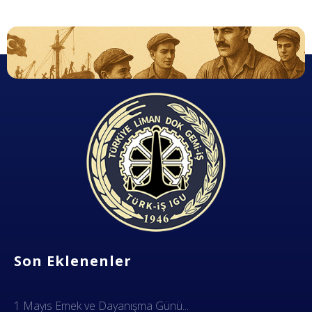
Dok Gemi İş Sendikası
Emeğinizin hakkını almak, güvenli çalışma ortamı ve Türkiye' nin geleceğine birlik, beraberlik ve dayanışma içinde güç katmak için ailemize katılın. Türkiye Dok Gemi İş Sendikası Sizin Sendikanız
Son Eklenenler
1 Mayıs Emek ve Dayanışma Günü...