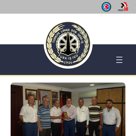
Dok Gemi İş Sendikası
Emeğinizin hakkını almak, güvenli çalışma ortamı ve Türkiye' nin geleceğine birlik, beraberlik ve dayanışma içinde güç katmak için ailemize katılın. Türkiye Dok Gemi İş Sendikası Sizin Sendikanız