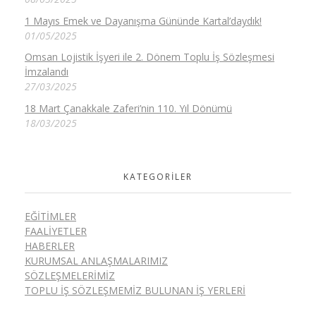
1 Mayıs Emek ve Dayanışma Gününde Kartal’daydık!
01/05/2025
Omsan Lojistik İşyeri ile 2. Dönem Toplu İş Sözleşmesi
İmzalandı
27/03/2025
18 Mart Çanakkale Zaferi’nin 110. Yıl Dönümü
18/03/2025
KATEGORILER
EĞITIMLER
FAALIYETLER
HABERLER
KURUMSAL ANLAŞMALARIMIZ
SÖZLEŞMELERIMIZ
TOPLU İŞ SÖZLEŞMEMIZ BULUNAN İŞ YERLERI