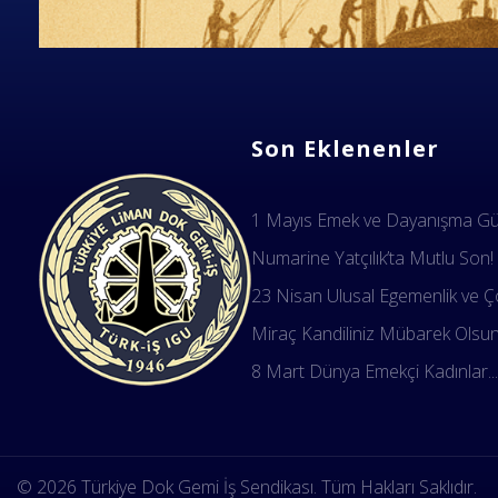
Son Eklenenler
1 Mayıs Emek ve Dayanışma Gün
Numarine Yatçılık’ta Mutlu Son!
23 Nisan Ulusal Egemenlik ve Ço
Miraç Kandiliniz Mübarek Olsu
8 Mart Dünya Emekçi Kadınlar..
Dok Gemi İş Sendikası
Emeğinizin hakkını almak, güvenli çalışma ortamı ve Türkiye' nin geleceğine birlik, beraberlik ve dayanışma içinde güç katmak için ailemize katılın. Türkiye Dok Gemi İş Sendikası Sizin Sendikanız
© 2026 Türkiye Dok Gemi İş Sendikası. Tüm Hakları Saklıdır.