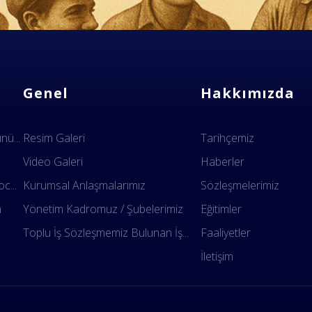
Genel
Hakkımızda
ü...
Resim Galeri
Tarihçemiz
Video Galeri
Haberler
c...
Kurumsal Anlaşmalarımız
Sözleşmelerimiz
n
Yönetim Kadromuz / Şubelerimiz
Eğitimler
.
Toplu İş Sözleşmemiz Bulunan İş...
Faaliyetler
İletişim