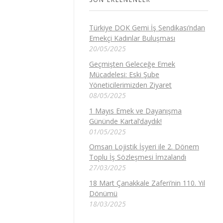
Türkiye DOK Gemi İş Sendikası’ndan
Emekçi Kadınlar Buluşması
20/05/2025
Geçmişten Geleceğe Emek
Mücadelesi: Eski Şube
Yöneticilerimizden Ziyaret
08/05/2025
1 Mayıs Emek ve Dayanışma
Gününde Kartal’daydık!
01/05/2025
Omsan Lojistik İşyeri ile 2. Dönem
Toplu İş Sözleşmesi İmzalandı
27/03/2025
18 Mart Çanakkale Zaferi’nin 110. Yıl
Dönümü
18/03/2025