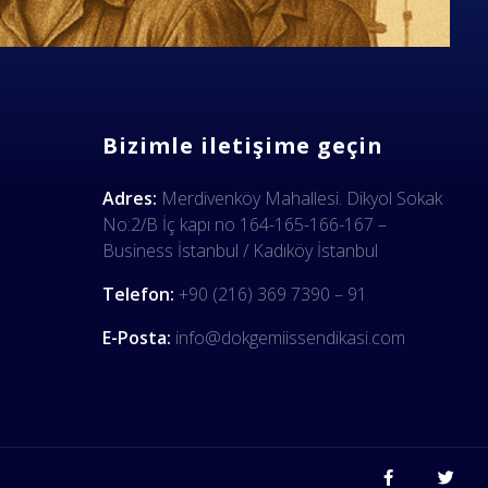
Bizimle iletişime geçin
Adres:
Merdivenköy Mahallesi. Dikyol Sokak
No:2/B İç kapı no 164-165-166-167 –
Business İstanbul / Kadıköy İstanbul
Telefon:
+90 (216) 369 7390 – 91
E-Posta:
info@dokgemiissendikasi.com