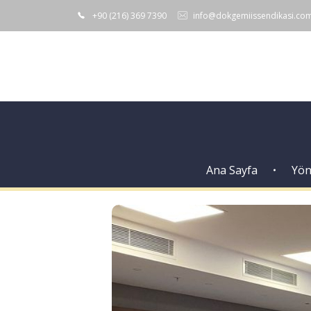
+90 (216) 369 7390
info@dokgemiissendikasi.co
Ana Sayfa
Yön