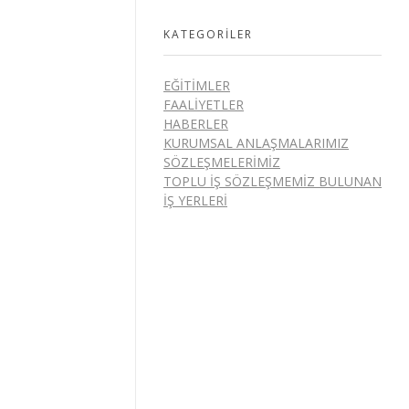
KATEGORILER
EĞITIMLER
FAALIYETLER
HABERLER
KURUMSAL ANLAŞMALARIMIZ
SÖZLEŞMELERIMIZ
TOPLU İŞ SÖZLEŞMEMIZ BULUNAN
İŞ YERLERI