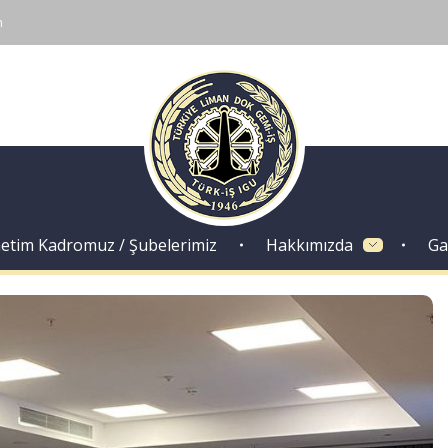
m
Dok Gemi İş Sendikası
Emeğinizin hakkını almak, güvenli çalışma ortamı ve Türkiye' nin geleceğine birlik, beraberlik ve dayanışma içinde güç katmak için ailemize katılın. Türkiye Dok Gemi İş Sendikası Sizin Sendikanız
etim Kadromuz / Şubelerimiz
Hakkımızda
Ga