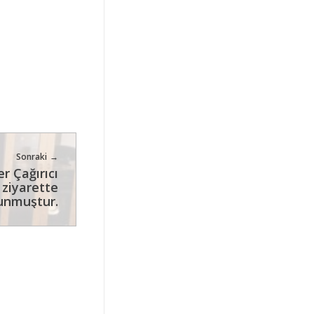
Sonraki
r Çağırıcı
 ziyarette
unmuştur.