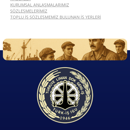
KURUMSAL ANLAŞMALARIMIZ
SÖZLEŞMELERIMIZ
TOPLU İŞ SÖZLEŞMEMIZ BULUNAN İŞ YERLERI
Dok Gemi İş Sendikası
Emeğinizin hakkını almak, güvenli çalışma ortamı ve Türkiye' nin geleceğine birlik, beraberlik ve dayanışma içinde güç katmak için ailemize katılın. Türkiye Dok Gemi İş Sendikası Sizin Sendikanız