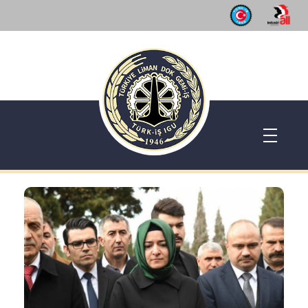
Dok Gemi İş Sendikası
Emeğinizin hakkını almak, güvenli çalışma ortamı ve Türkiye' nin geleceğine birlik, beraberlik ve dayanışma içinde güç katmak için ailemize katılın. Türkiye Dok Gemi İş Sendikası Sizin Sendikanız