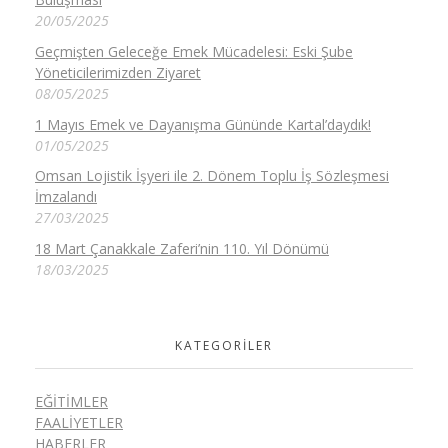
20/05/2025
Geçmişten Geleceğe Emek Mücadelesi: Eski Şube
Yöneticilerimizden Ziyaret
08/05/2025
1 Mayıs Emek ve Dayanışma Gününde Kartal’daydık!
01/05/2025
Omsan Lojistik İşyeri ile 2. Dönem Toplu İş Sözleşmesi
İmzalandı
27/03/2025
18 Mart Çanakkale Zaferi’nin 110. Yıl Dönümü
18/03/2025
KATEGORILER
EĞITIMLER
FAALIYETLER
HABERLER