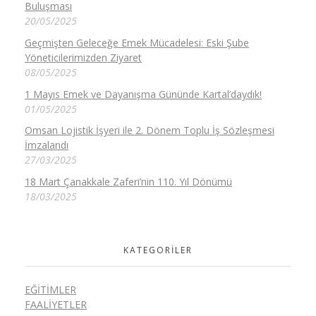
Buluşması
20/05/2025
Geçmişten Geleceğe Emek Mücadelesi: Eski Şube
Yöneticilerimizden Ziyaret
08/05/2025
1 Mayıs Emek ve Dayanışma Gününde Kartal’daydık!
01/05/2025
Omsan Lojistik İşyeri ile 2. Dönem Toplu İş Sözleşmesi
İmzalandı
27/03/2025
18 Mart Çanakkale Zaferi’nin 110. Yıl Dönümü
18/03/2025
KATEGORILER
EĞITIMLER
FAALIYETLER