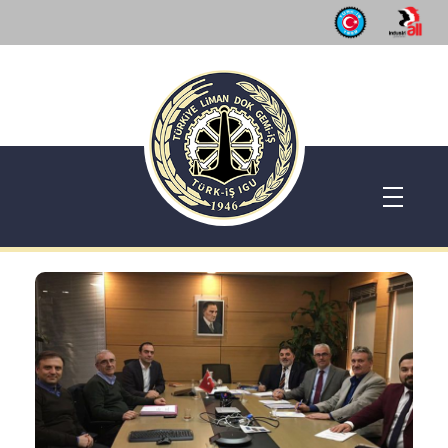
Dok Gemi İş Sendikası
Emeğinizin hakkını almak, güvenli çalışma ortamı ve Türkiye' nin geleceğine birlik, beraberlik ve dayanışma içinde güç katmak için ailemize katılın. Türkiye Dok Gemi İş Sendikası Sizin Sendikanız