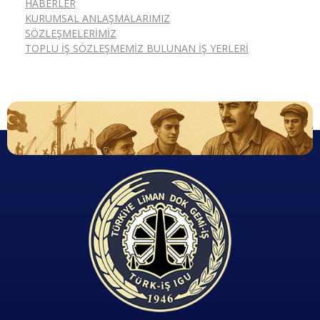
HABERLER
KURUMSAL ANLAŞMALARIMIZ
SÖZLEŞMELERIMIZ
TOPLU İŞ SÖZLEŞMEMIZ BULUNAN İŞ YERLERI
Emeğinizin hakkını almak, güvenli çalışma ortamı ve Türkiye' nin geleceğine birlik, beraberlik ve dayanışma içinde güç katmak için ailemize katılın. Türkiye Dok Gemi İş Sendikası Sizin Sendikanız