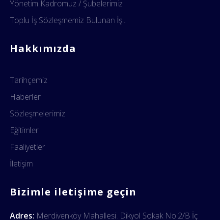
Yönetim Kadromuz / Şubelerimiz
Toplu İş Sözleşmemiz Bulunan İş...
Hakkımızda
Tarihçemiz
Haberler
Sözleşmelerimiz
Eğitimler
Faaliyetler
İletişim
Bizimle iletişime geçin
Adres:
Merdivenköy Mahallesi. Dikyol Sokak No:2/B İç