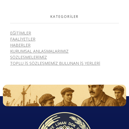
KATEGORILER
EĞITIMLER
FAALIYETLER
HABERLER
KURUMSAL ANLAŞMALARIMIZ
SÖZLEŞMELERIMIZ
TOPLU İŞ SÖZLEŞMEMIZ BULUNAN İŞ YERLERI