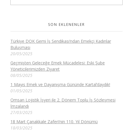
SON EKLENENLER
Türkiye DOK Gemi İş Sendikası’ndan Emekçi Kadınlar
Buluşması
20/05/2025
Geçmişten Geleceğe Emek Mücadelesi: Eski Şube
Yöneticilerimizden Ziyaret
08/05/2025
1 Mayıs Emek ve Dayanışma Gününde Kartal’daydık!
01/05/2025
Omsan Lojistik İşyeri ile 2. Dönem Toplu İş Sözleşmesi
İmzalandı
27/03/2025
18 Mart Çanakkale Zaferi’nin 110. Yıl Dönümü
18/03/2025