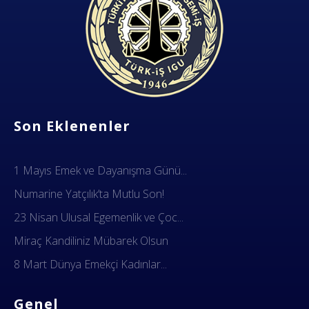
Dok Gemi İş Sendikası
Emeğinizin hakkını almak, güvenli çalışma ortamı ve Türkiye' nin geleceğine birlik, beraberlik ve dayanışma içinde güç katmak için ailemize katılın. Türkiye Dok Gemi İş Sendikası Sizin Sendikanız
Son Eklenenler
1 Mayıs Emek ve Dayanışma Günü...
Numarine Yatçılık’ta Mutlu Son!
23 Nisan Ulusal Egemenlik ve Çoc...
Miraç Kandiliniz Mübarek Olsun
8 Mart Dünya Emekçi Kadınlar...
Genel