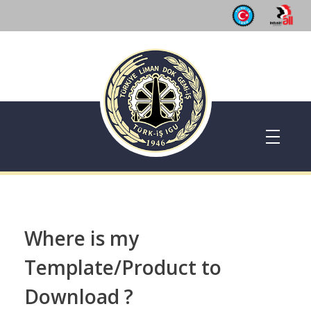
Dok Gemi İş Sendikası
Emeğinizin hakkını almak, güvenli çalışma ortamı ve Türkiye' nin geleceğine birlik, beraberlik ve dayanışma içinde güç katmak için ailemize katılın. Türkiye Dok Gemi İş Sendikası Sizin Sendikanız
Where is my
Template/Product to
Download ?