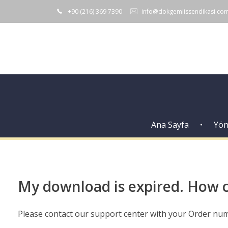
+90 (216) 369 7390
info@dokgemiissendikasi.co
Ana Sayfa
Yön
My download is expired. How c
Please contact our support center with your Order num