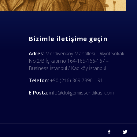
Bizimle iletişime geçin
Adres:
Merdivenköy Mahallesi. Dikyol Sokak
No:2/B İç kapı no 164-165-166-167 –
Business İstanbul / Kadıköy İstanbul
Telefon:
+90 (216) 369 7390 – 91
E-Posta:
info@dokgemiissendikasi.com