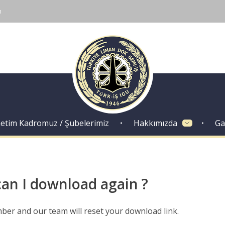
m
Dok Gemi İş Sendikası
Emeğinizin hakkını almak, güvenli çalışma ortamı ve Türkiye' nin geleceğine birlik, beraberlik ve dayanışma içinde güç katmak için ailemize katılın. Türkiye Dok Gemi İş Sendikası Sizin Sendikanız
etim Kadromuz / Şubelerimiz
Hakkımızda
Ga
an I download again ?
ber and our team will reset your download link.