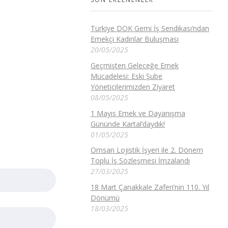
Türkiye DOK Gemi İş Sendikası’ndan
Emekçi Kadınlar Buluşması
20/05/2025
Geçmişten Geleceğe Emek
Mücadelesi: Eski Şube
Yöneticilerimizden Ziyaret
08/05/2025
1 Mayıs Emek ve Dayanışma
Gününde Kartal’daydık!
01/05/2025
Omsan Lojistik İşyeri ile 2. Dönem
Toplu İş Sözleşmesi İmzalandı
27/03/2025
18 Mart Çanakkale Zaferi’nin 110. Yıl
Dönümü
18/03/2025