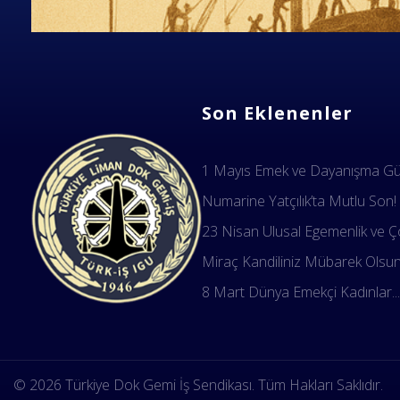
Son Eklenenler
1 Mayıs Emek ve Dayanışma Gün
Numarine Yatçılık’ta Mutlu Son!
23 Nisan Ulusal Egemenlik ve Ço
Miraç Kandiliniz Mübarek Olsu
8 Mart Dünya Emekçi Kadınlar..
Dok Gemi İş Sendikası
Emeğinizin hakkını almak, güvenli çalışma ortamı ve Türkiye' nin geleceğine birlik, beraberlik ve dayanışma içinde güç katmak için ailemize katılın. Türkiye Dok Gemi İş Sendikası Sizin Sendikanız
© 2026 Türkiye Dok Gemi İş Sendikası. Tüm Hakları Saklıdır.