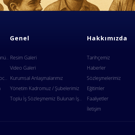
Genel
Hakkımızda
ü...
Resim Galeri
Tarihçemiz
Video Galeri
Haberler
c...
Kurumsal Anlaşmalarımız
Sözleşmelerimiz
n
Yönetim Kadromuz / Şubelerimiz
Eğitimler
.
Toplu İş Sözleşmemiz Bulunan İş...
Faaliyetler
İletişim