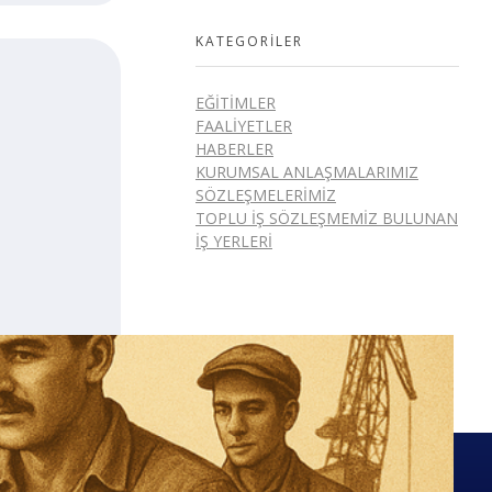
KATEGORILER
EĞITIMLER
FAALIYETLER
HABERLER
KURUMSAL ANLAŞMALARIMIZ
SÖZLEŞMELERIMIZ
TOPLU İŞ SÖZLEŞMEMIZ BULUNAN
İŞ YERLERI