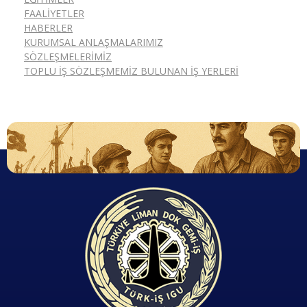
FAALIYETLER
HABERLER
KURUMSAL ANLAŞMALARIMIZ
SÖZLEŞMELERIMIZ
TOPLU İŞ SÖZLEŞMEMIZ BULUNAN İŞ YERLERI