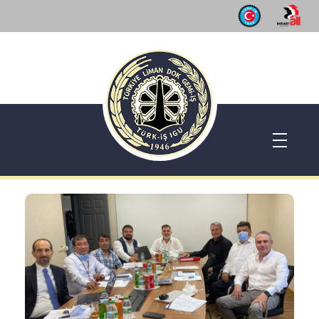
Dok Gemi İş Sendikası
Emeğinizin hakkını almak, güvenli çalışma ortamı ve Türkiye' nin geleceğine birlik, beraberlik ve dayanışma içinde güç katmak için ailemize katılın. Türkiye Dok Gemi İş Sendikası Sizin Sendikanız