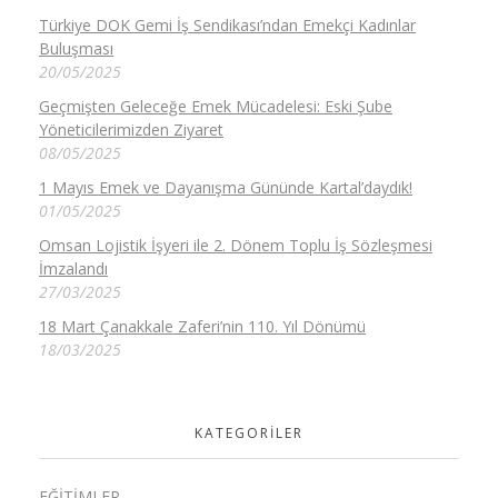
Türkiye DOK Gemi İş Sendikası’ndan Emekçi Kadınlar
Buluşması
20/05/2025
Geçmişten Geleceğe Emek Mücadelesi: Eski Şube
Yöneticilerimizden Ziyaret
08/05/2025
1 Mayıs Emek ve Dayanışma Gününde Kartal’daydık!
01/05/2025
Omsan Lojistik İşyeri ile 2. Dönem Toplu İş Sözleşmesi
İmzalandı
27/03/2025
18 Mart Çanakkale Zaferi’nin 110. Yıl Dönümü
18/03/2025
KATEGORILER
EĞITIMLER