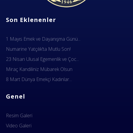
Dok Gemi İş Sendikası
Emeğinizin hakkını almak, güvenli çalışma ortamı ve Türkiye' nin geleceğine birlik, beraberlik ve dayanışma içinde güç katmak için ailemize katılın. Türkiye Dok Gemi İş Sendikası Sizin Sendikanız
Son Eklenenler
1 Mayıs Emek ve Dayanışma Günü...
Numarine Yatçılık’ta Mutlu Son!
23 Nisan Ulusal Egemenlik ve Çoc...
Miraç Kandiliniz Mübarek Olsun
8 Mart Dünya Emekçi Kadınlar...
Genel
Resim Galeri
Video Galeri