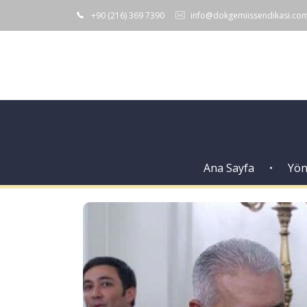
+90 (216) 369 7390
info@dokgemiissendikasi.co
Ana Sayfa
Yön