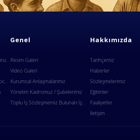
Genel
Hakkımızda
ü...
Resim Galeri
Tarihçemiz
Video Galeri
Haberler
c...
Kurumsal Anlaşmalarımız
Sözleşmelerimiz
n
Yönetim Kadromuz / Şubelerimiz
Eğitimler
.
Toplu İş Sözleşmemiz Bulunan İş...
Faaliyetler
İletişim