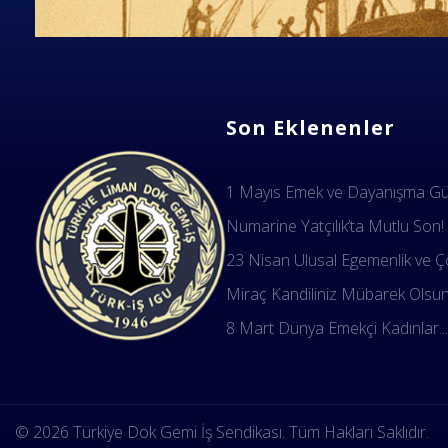
Son Eklenenler
1 Mayıs Emek ve Dayanışma Gün
Numarine Yatçılık’ta Mutlu Son!
23 Nisan Ulusal Egemenlik ve Ço
Miraç Kandiliniz Mübarek Olsu
8 Mart Dünya Emekçi Kadınlar..
Dok Gemi İş Sendikası
Emeğinizin hakkını almak, güvenli çalışma ortamı ve Türkiye' nin geleceğine birlik, beraberlik ve dayanışma içinde güç katmak için ailemize katılın. Türkiye Dok Gemi İş Sendikası Sizin Sendikanız
© 2026 Türkiye Dok Gemi İş Sendikası. Tüm Hakları Saklıdır.