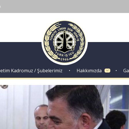
m
Dok Gemi İş Sendikası
Emeğinizin hakkını almak, güvenli çalışma ortamı ve Türkiye' nin geleceğine birlik, beraberlik ve dayanışma içinde güç katmak için ailemize katılın. Türkiye Dok Gemi İş Sendikası Sizin Sendikanız
etim Kadromuz / Şubelerimiz
Hakkımızda
Ga