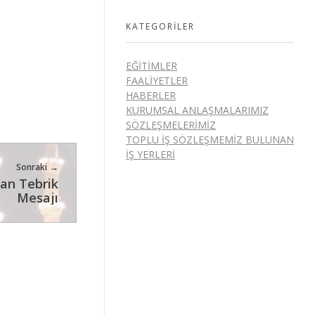
KATEGORILER
EĞITIMLER
FAALIYETLER
HABERLER
KURUMSAL ANLAŞMALARIMIZ
SÖZLEŞMELERIMIZ
TOPLU İŞ SÖZLEŞMEMIZ BULUNAN
İŞ YERLERI
Sonraki
an Tebrik
Mesajı