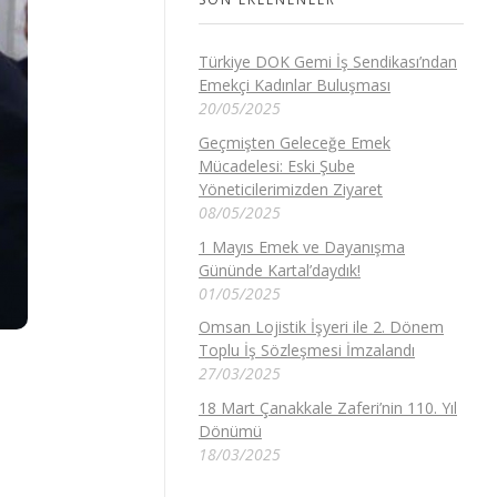
Türkiye DOK Gemi İş Sendikası’ndan
Emekçi Kadınlar Buluşması
20/05/2025
Geçmişten Geleceğe Emek
Mücadelesi: Eski Şube
Yöneticilerimizden Ziyaret
08/05/2025
1 Mayıs Emek ve Dayanışma
Gününde Kartal’daydık!
01/05/2025
Omsan Lojistik İşyeri ile 2. Dönem
Toplu İş Sözleşmesi İmzalandı
27/03/2025
18 Mart Çanakkale Zaferi’nin 110. Yıl
Dönümü
18/03/2025