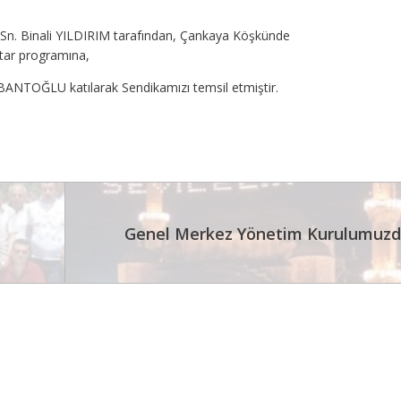
 Sn. Binali YILDIRIM tarafından, Çankaya Köşkünde
tar programına,
ANTOĞLU katılarak Sendikamızı temsil etmiştir.
Genel Merkez Yönetim Kurulumuzd