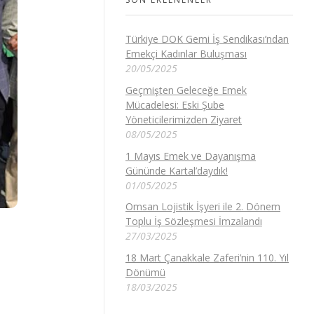
Türkiye DOK Gemi İş Sendikası’ndan
Emekçi Kadınlar Buluşması
20/05/2025
Geçmişten Geleceğe Emek
Mücadelesi: Eski Şube
Yöneticilerimizden Ziyaret
08/05/2025
1 Mayıs Emek ve Dayanışma
Gününde Kartal’daydık!
01/05/2025
Omsan Lojistik İşyeri ile 2. Dönem
Toplu İş Sözleşmesi İmzalandı
27/03/2025
18 Mart Çanakkale Zaferi’nin 110. Yıl
Dönümü
18/03/2025