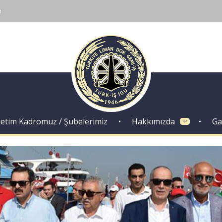
m
Dok Gemi İş Sendikası
Emeğinizin hakkını almak, güvenli çalışma ortamı ve Türkiye' nin geleceğine birlik, beraberlik ve dayanışma içinde güç katmak için ailemize katılın. Türkiye Dok Gemi İş Sendikası Sizin Sendikanız
etim Kadromuz / Şubelerimiz
Hakkımızda
Ga