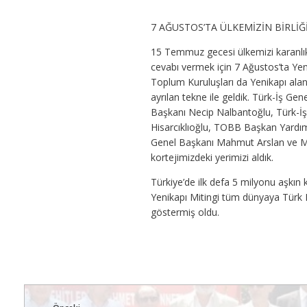
7 AĞUSTOS’TA ÜLKEMİZİN BİRLİĞİ
15 Temmuz gecesi ülkemizi karanlık
cevabı vermek için 7 Ağustos’ta Yenik
Toplum Kuruluşları da Yenikapı alanı
ayrılan tekne ile geldik. Türk-İş G
Başkanı Necip Nalbantoğlu, Türk-İ
Hisarcıklıoğlu, TOBB Başkan Yardı
Genel Başkanı Mahmut Arslan ve Mem
kortejimizdeki yerimizi aldık.
Türkiye’de ilk defa 5 milyonu aşkın 
Yenikapı Mitingi tüm dünyaya Türk Mill
göstermiş oldu.