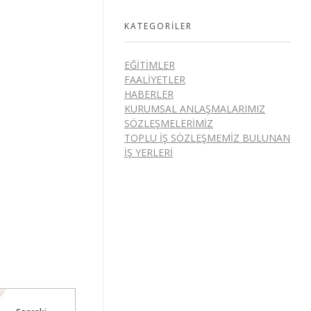
KATEGORILER
EĞITIMLER
FAALIYETLER
HABERLER
KURUMSAL ANLAŞMALARIMIZ
SÖZLEŞMELERIMIZ
TOPLU İŞ SÖZLEŞMEMIZ BULUNAN
İŞ YERLERI