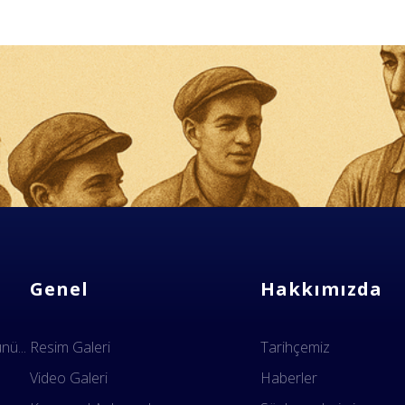
Genel
Hakkımızda
ü...
Resim Galeri
Tarihçemiz
Video Galeri
Haberler