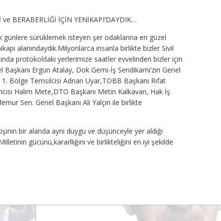
 ve BERABERLİĞİ İÇİN YENİKAPI’DAYDIK…
 günlere sürüklemek isteyen şer odaklarına en güzel
apı alanındaydık.Milyonlarca insanla birlikte bizler Sivil
nda protokoldaki yerlerimize saatler evvelinden bizler için
enel Başkanı Ergün Atalay, Dok Gemi-İş Sendikamı’zın Genel
ş 1. Bölge Temsilcisi Adnan Uyar,TOBB Başkanı Rıfat
mcısı Halim Mete,DTO Başkanı Metin Kalkavan, Hak İş
ur Sen. Genel Başkanı Ali Yalçın ile birlikte
kişinin bir alanda aynı duygu ve düşünceyle yer aldığı
etinin gücünü,kararllığını ve birlikteliğini en iyi şekilde