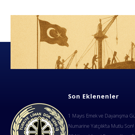
Son Eklenenler
1 Mayıs Emek ve Dayanışma Gün
Numarine Yatçılık’ta Mutlu Son!