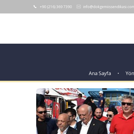
+90 (216) 369 7390
info@dokgemiissendikasi.co
Ana Sayfa
Yön