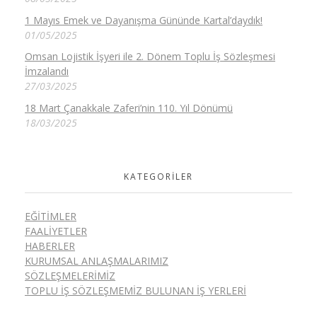
1 Mayıs Emek ve Dayanışma Gününde Kartal’daydık!
01/05/2025
Omsan Lojistik İşyeri ile 2. Dönem Toplu İş Sözleşmesi
İmzalandı
27/03/2025
18 Mart Çanakkale Zaferi’nin 110. Yıl Dönümü
18/03/2025
KATEGORILER
EĞITIMLER
FAALIYETLER
HABERLER
KURUMSAL ANLAŞMALARIMIZ
SÖZLEŞMELERIMIZ
TOPLU İŞ SÖZLEŞMEMIZ BULUNAN İŞ YERLERI