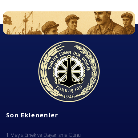
Dok Gemi İş Sendikası
Emeğinizin hakkını almak, güvenli çalışma ortamı ve Türkiye' nin geleceğine birlik, beraberlik ve dayanışma içinde güç katmak için ailemize katılın. Türkiye Dok Gemi İş Sendikası Sizin Sendikanız
Son Eklenenler
1 Mayıs Emek ve Dayanışma Günü...