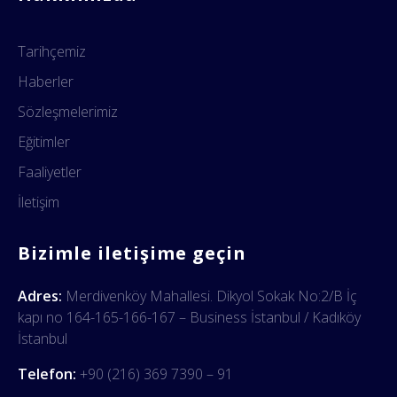
Tarihçemiz
Haberler
Sözleşmelerimiz
Eğitimler
Faaliyetler
İletişim
Bizimle iletişime geçin
Adres:
Merdivenköy Mahallesi. Dikyol Sokak No:2/B İç
kapı no 164-165-166-167 – Business İstanbul / Kadıköy
İstanbul
Telefon:
+90 (216) 369 7390 – 91