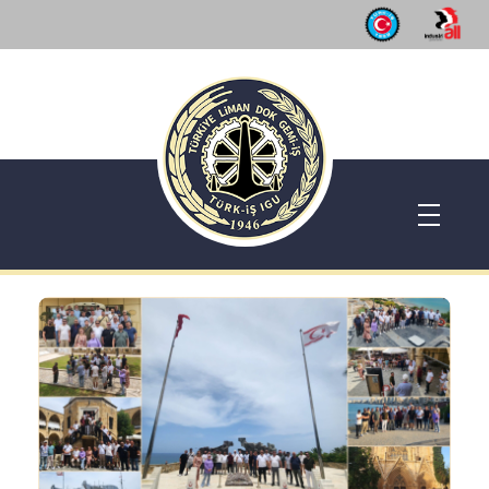
Dok Gemi İş Sendikası
Emeğinizin hakkını almak, güvenli çalışma ortamı ve Türkiye' nin geleceğine birlik, beraberlik ve dayanışma içinde güç katmak için ailemize katılın. Türkiye Dok Gemi İş Sendikası Sizin Sendikanız